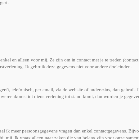
gert.
nkel en alleen voor mij. Ze zijn om in contact met je te treden (conta
stverlening. Ik gebruik deze gegevens niet voor andere doeleinden.
eeft, telefonisch, per email, via de website of anderszins, dan gebruik
overeenkomst tot dienstverlening tot stand komt, dan worden je gegev
al ik meer persoonsgegevens vragen dan enkel contactgegevens. Bijvoor
 bij mij. Ik vraag alleen naar zaken die van belang zijn voor onze same