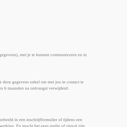
ctgegevens), met je te kunnen communiceren en in
 ik deze gegevens enkel om met jou in contact te
ens 6 maanden na ontvangst verwijderd.
beeld in een inschrijfformulier of tijdens een
nwerking. En mocht het eens nodig of zinvol zijn