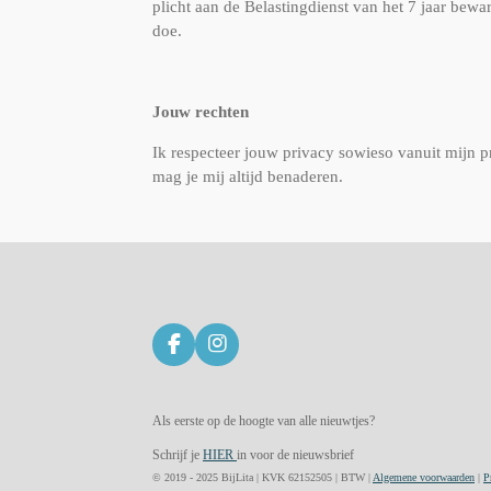
plicht aan de Belastingdienst van het 7 jaar bew
doe.
Jouw rechten
Ik respecteer jouw privacy sowieso vanuit mijn pro
mag je mij altijd benaderen.
F
I
a
n
c
s
e
t
Als eerste op de hoogte van alle nieuwtjes?
b
a
o
g
Schrijf je
HIER
in voor de nieuwsbrief
o
r
© 2019 - 2025 BijLita | KVK 62152505 | BTW |
Algemene voorwaarden
|
P
k
a