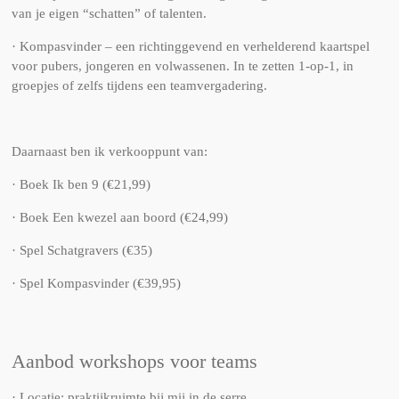
van je eigen “schatten” of talenten.
· Kompasvinder – een richtinggevend en verhelderend kaartspel
voor pubers, jongeren en volwassenen. In te zetten 1-op-1, in
groepjes of zelfs tijdens een teamvergadering.
Daarnaast ben ik verkooppunt van:
· Boek Ik ben 9 (€21,99)
· Boek Een kwezel aan boord (€24,99)
· Spel Schatgravers (€35)
· Spel Kompasvinder (€39,95)
Aanbod workshops voor teams
· Locatie: praktijkruimte bij mij in de serre